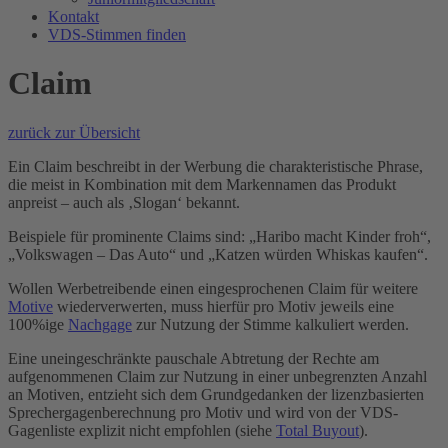
Kontakt
VDS-Stimmen finden
Claim
zurück zur Übersicht
Ein Claim beschreibt in der Werbung die charakteristische Phrase,
die meist in Kombination mit dem Markennamen das Produkt
anpreist – auch als ‚Slogan‘ bekannt.
Beispiele für prominente Claims sind: „Haribo macht Kinder froh“,
„Volkswagen – Das Auto“ und „Katzen würden Whiskas kaufen“.
Wollen Werbetreibende einen eingesprochenen Claim für weitere
Motive
wiederverwerten, muss hierfür pro Motiv jeweils eine
100%ige
Nachgage
zur Nutzung der Stimme kalkuliert werden.
Eine uneingeschränkte pauschale Abtretung der Rechte am
aufgenommenen Claim zur Nutzung in einer unbegrenzten Anzahl
an Motiven, entzieht sich dem Grundgedanken der lizenzbasierten
Sprechergagenberechnung pro Motiv und wird von der VDS-
Gagenliste explizit nicht empfohlen (siehe
Total Buyout
).