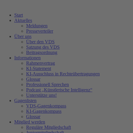
Start
Aktuelles
Meldungen
Presseverteiler
Über uns
Über den VDS
Satzung des VDS
Beitragsordnung
Informationen
Rahmenvertrag
KI-Statement
KI-Ausschluss in Rechteübertragungen
Glossar
Professionell Sprechen
Podcast „Künstlerische Intelligenz“
Unterstütze uns!
Gagenlisten
VDS-Gagenkompass
KI-Gagenkompass
Glossar
Mitglied werden
Reguläre Mitgliedschaft
Juniormitgliedschaft