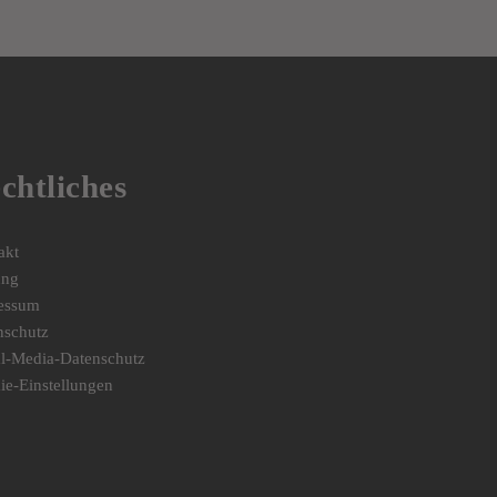
chtliches
akt
ung
essum
nschutz
al-Media-Datenschutz
ie-Einstellungen