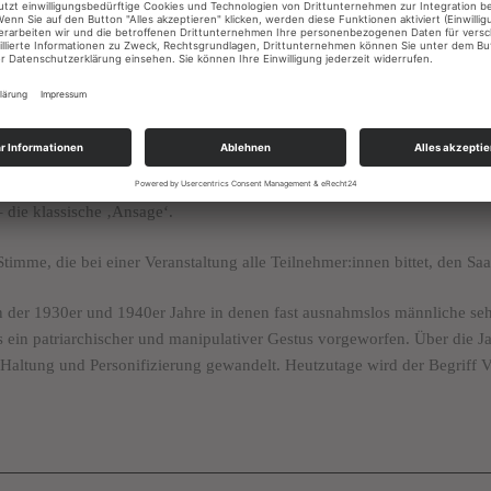
of God“ bzw. in der gegenderten Form noch erhabeneren „Voice of Go
– die klassische ‚Ansage‘.
Stimme, die bei einer Veranstaltung alle Teilnehmer:innen bittet, den Sa
 der 1930er und 1940er Jahre in denen fast ausnahmslos männliche se
n patriarchischer und manipulativer Gestus vorgeworfen. Über die Jah
 Haltung und Personifizierung gewandelt. Heutzutage wird der Begriff 