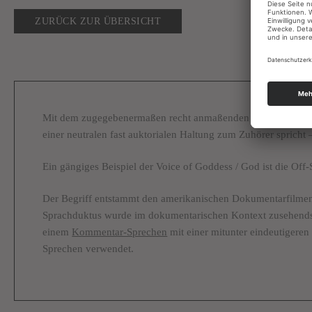
ZURÜCK ZUR ÜBERSICHT
Mit dem zugegebenermaßen recht anmaßenden Begriff „Voice 
einer neutralen fast auktorialen Haltung zum Zuhörer spricht 
Ein gängiges Beispiel der Voice of Goddess / God ist die Off-
Der Begriff entstammt den amerikanischen Dokumentarfilmen
Sprachduktus wurde im dokumentarischen Kontext zusehends ei
einem
Kommentar-Sprechen
mit einer mitunter eindeutigeren
Sprechen verwendet.