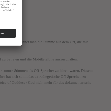
ddess“ bezeichnet man die Stimme aus dem Off, die mit
al zu betreten und die Mobiltelefone auszuschalten.
hr sonore Stimmen als Off-Sprecher zu hören waren. Diesem
re hat sich somit das extradiegetische Off-Sprechen zu
Voice of Goddess / God nicht mehr für das dokumentarische