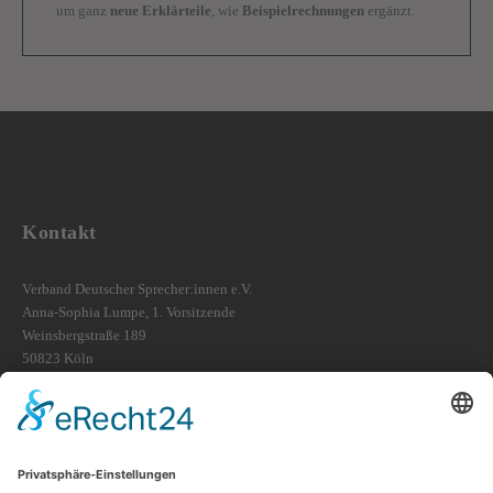
um ganz
neue Erklärteile
, wie
Beispielrechnungen
ergänzt.
Kontakt
Verband Deutscher Sprecher:innen e.V.
Anna-Sophia Lumpe, 1. Vorsitzende
Weinsbergstraße 189
50823 Köln
VDS-Hotline: 0221 – 29245471
vds-vorstand@sprecherverband.de
Rechtliches