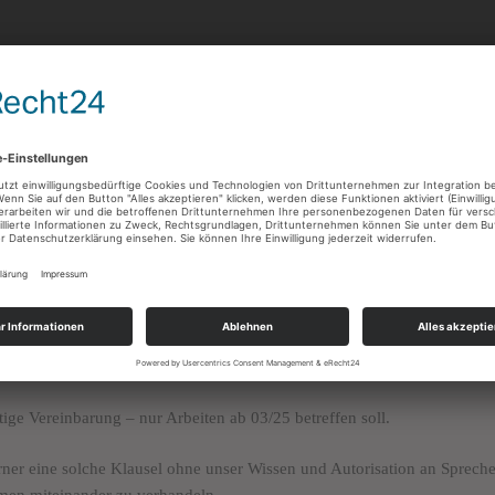
ne Klausel mit Bezugnahme auf den VDS, die so nicht mit uns abgestimm
isationsunternehmen bereits am 23.04.2025 zum Ausdruck gebracht,
ts ausschließt.
tige Vereinbarung – nur Arbeiten ab 03/25 betreffen soll.
rner eine solche Klausel ohne unser Wissen und Autorisation an Sprecher:
emen miteinander zu verhandeln.