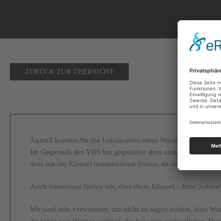
ZURÜCK ZUR ÜBERSICHT
Aktuell kursiert für die Lokalisation eines Warner-Games ei
Im Gegenteil, der VDS hat gegenüber dem zuständigen Lokal
dass wir die Klausel unzureichend finden, da sie letztlich nich
Auch interessant finden wir, dass diese Klausel – bzw. zukünf
Wir sind sehr verwundert, um nicht zu sagen irritiert, dass Wa
Angebot von Warner vorliegt, die besagten vertraglichen Th