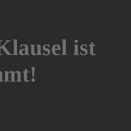
lausel ist
mmt!